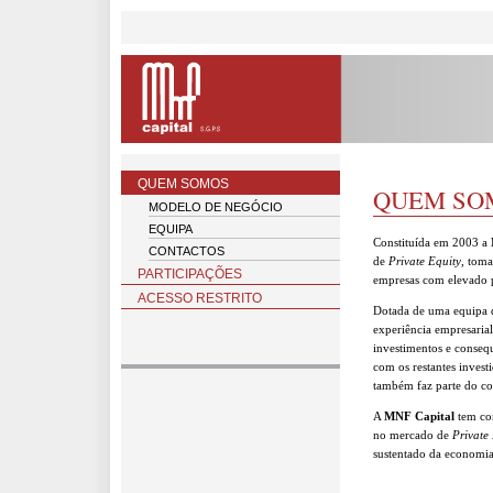
QUEM SOMOS
QUEM SO
MODELO DE NEGÓCIO
EQUIPA
Constituída em 2003 a
CONTACTOS
de
Private Equity
, toma
PARTICIPAÇÕES
empresas com elevado p
ACESSO RESTRITO
Dotada de uma equipa d
experiência empresarial
investimentos e consequ
com os restantes invest
também faz parte do co
A
MNF Capital
tem co
no mercado de
Private
sustentado da economia