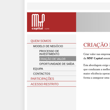
QUEM SOMOS
CRIAÇÃO 
MODELO DE NEGÓCIO
PROCESSO DE
INVESTIMENTO
Criar valor nas empresa
da
MNF Capital
assum
CRIAÇÃO DE VALOR
OPORTUNIDADE DE SAÍDA
Esta abordagem exige q
EQUIPA
que conduzam a melhor
CONTACTOS
maior eficiência operac
forma a assegurar uma 
PARTICIPAÇÕES
ACESSO RESTRITO